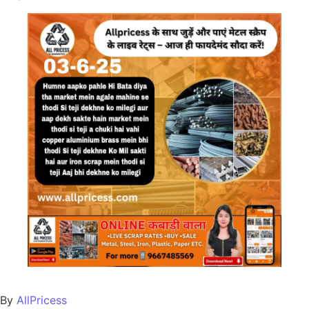
By
AllPricess